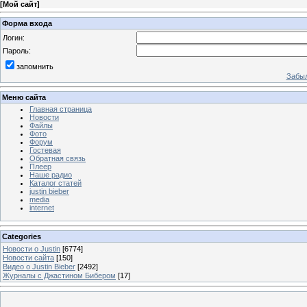
[
Мой сайт
]
Форма входа
Логин:
Пароль:
запомнить
Забыл
Меню сайта
Главная страница
Новости
Файлы
Фото
Форум
Гостевая
Обратная связь
Плеер
Наше радио
Каталог статей
justin bieber
media
internet
Categories
Новости о Justin
[6774]
Новости сайта
[150]
Видео о Justin Bieber
[2492]
Журналы с Джастином Бибером
[17]