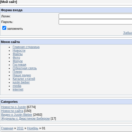
[
Мой сайт
]
Форма входа
Логин:
Пароль:
запомнить
Забыл
Меню сайта
Главная страница
Новости
Файлы
Фото
Форум
Гостевая
Обратная связь
Плеер
Наше радио
Каталог статей
justin bieber
media
internet
Categories
Новости о Justin
[6774]
Новости сайта
[150]
Видео о Justin Bieber
[2492]
Журналы с Джастином Бибером
[17]
Главная
»
2011
»
Ноябрь
»
01