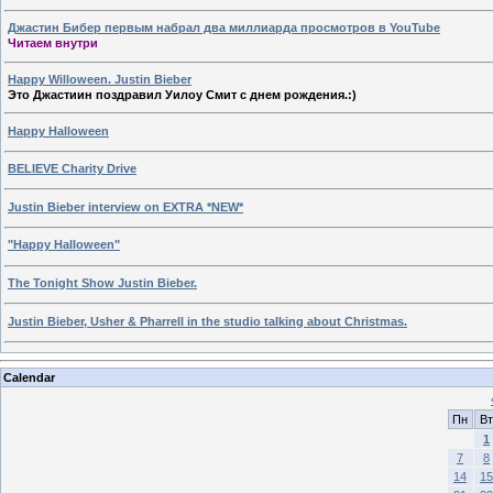
Джастин Бибер первым набрал два миллиарда просмотров в YouTube
Читаем внутри
Happy Willoween. Justin Bieber
Это Джастиин поздравил Уилоу Смит с днем рождения.:)
Happy Halloween
BELIEVE Charity Drive
Justin Bieber interview on EXTRA *NEW*
"Happy Halloween"
The Tonight Show Justin Bieber.
Justin Bieber, Usher & Pharrell in the studio talking about Christmas.
Calendar
Пн
Вт
1
7
8
14
15