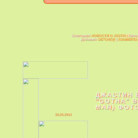
Категория:
НОВОСТИ О JUSTIN
| Прос
Добавил:
DETO4K@
|
КОММЕНТАР
ДЖАСТИН 
"GOTHA" В
МАЯ) ФОТ
20.05.2014