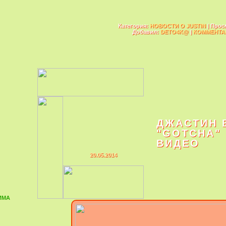
Категория:
НОВОСТИ О JUSTIN
| Прос
Добавил:
DETO4K@
|
КОММЕНТАР
ДЖАСТИН 
"GOTCHA" 
ВИДЕО
20.05.2014
ИМА