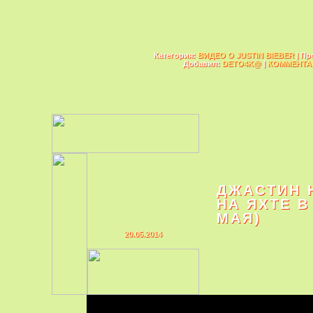
Категория:
ВИДЕО О JUSTIN BIEBER
| Пр
Добавил:
DETO4K@
|
КОММЕНТАР
ДЖАСТИН 
НА ЯХТЕ В
МАЯ)
20.05.2014