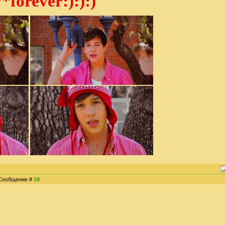
*forever:):):)
| Сообщение #
18