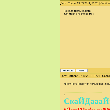
Дата: Среда, 21.09.2011, 21:28 | Сооб
не надо гнать на него
для меня это супер мэн
Дата: Четверг, 27.10.2011, 19:21 | Соо
мне у него нравится только песня pu
*
СкаЙДаааЙв