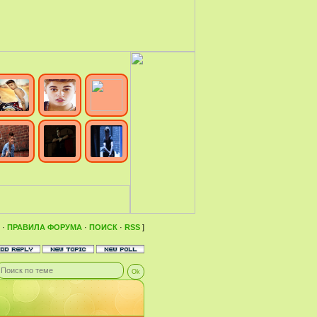
·
ПРАВИЛА ФОРУМА
·
ПОИСК
·
RSS
]