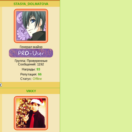
STASYA_DOLMATOVA
Генерал-майор
Группа: Проверенные
Сообщений:
1192
Награды:
93
Репутация:
66
Статус:
Offline
VIKKY