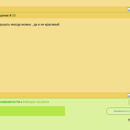
бщение #
20
слушать иногда можно , да и он красивый
НАМЕНИТОСТИ
»
ENRIQUE IGLESIAS
П