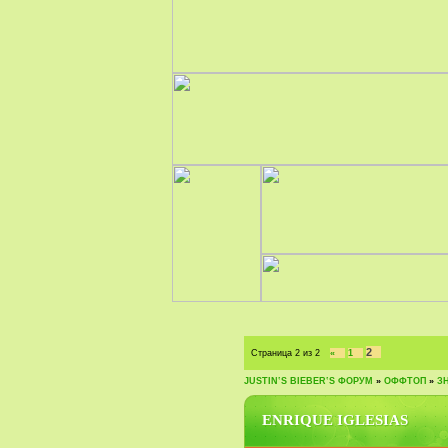
2
Страница
2
из
2
«
1
JUSTIN‛S BIEBER‛S ФОРУМ
»
ОФФТОП
»
З
ENRIQUE IGLESIAS