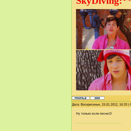
SkyDiving:**
Дата: Воскресенье, 15.01.2012, 16:33 
Ну только если песни:D