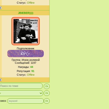
Статус:
Offline
JBIEBER))))
Подполковник
Группа: Игрок ролевой
Сообщений:
1197
Награды:
44
Репутация:
91
Статус:
Offline
оиск: