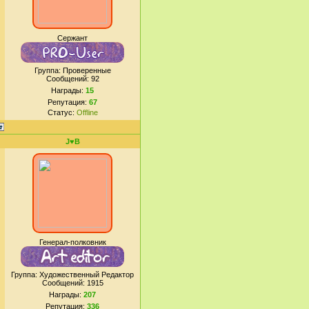
Сержант
Группа: Проверенные
Сообщений:
92
Награды:
15
Репутация:
67
Статус:
Offline
J♥B
Генерал-полковник
Группа: Художественный Редактор
Сообщений:
1915
Награды:
207
Репутация:
336