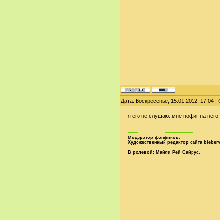
Дата: Воскресенье, 15.01.2012, 17:04 
я его не слушаю..мне пофиг на него
Модератор фанфиков.
Художественный редактор сайта bieberw
В ролевой: Майли Рей Сайрус.