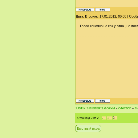
Дата: Вторник, 17.01.2012, 00:05 | Соо
Голос конечно не как у отца , но по
JUSTIN‛S BIEBER‛S ФОРУМ
»
ОФФТОП
»
З
2
Страница
2
из
2
«
1