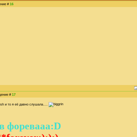
щение #
16
бщение #
17
sh и то я её давно слушала.....
 форевааа:D