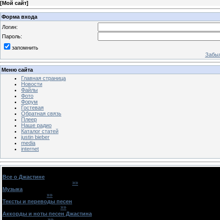
[
Мой сайт
]
Форма входа
Логин:
Пароль:
запомнить
Забыл
Меню сайта
Главная страница
Новости
Файлы
Фото
Форум
Гостевая
Обратная связь
Плеер
Наше радио
Каталог статей
justin bieber
media
internet
Джастин Бибер - Justin Bieber
Все о Джастине
(
11
/
1109
)
Как вы узнали о Джастине?
»»
(
SoxyWorne
)
Музыка
(
48
/
1788
)
Обо всех песнях
»»
(
WeniWorne
)
Тексты и переводы песен
(
95
/
1124
)
We Were Born For This
»»
(
ficajo
)
Аккорды и ноты песен Джастина
(
27
/
322
)
Come home to me
»»
(
sierrawood
)