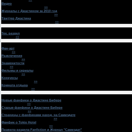
Видео
(
34
/
776
)
All I Want For Christmas Is ...
»»
(
lizajuice
)
Журналы с Джастином за 2010 год
(
14
/
288
)
Все Звезды №14 Джастин Бибер...
»»
(
OlyvWorne
)
Твиттер Джастина
(
2
/
151
)
Обсуждения сообщений Джастин...
»»
(
PuryWorne
)
Ролевая игра
Тех. раздел
(
9
/
936
)
Вопросы
»»
(
SoxyWorne
)
Оффтоп
Фан-арт
(
14
/
790
)
fan-art
»»
(
viktoriahex
)
Развлечения
(
51
/
26305
)
Игра: Я хочу
»»
(
vikahitori
)
Знаменитости
(
117
/
7382
)
Akon
»»
(
seyate
)
Фильмы и сериалы
(
101
/
1534
)
Университет
»»
(
vefehara
)
Конкурсы
(
11
/
281
)
Весенняя викторина.
»»
(
WeniWorne
)
Комната отдыха
(
42
/
3732
)
Понять и простить.
»»
(
koworer
)
Fanfiction и Журнал "Самиздат"
Новые фанфики о Джастине Бибере
(
22
/
3229
)
by Дженни_Раян
»»
(
cawowirt
)
Старые фанфики о Джастине Бибере
(
300
/
19714
)
Индиго\Indigo-girl
»»
(
Elaine_Song
)
Страницы с фанфиками наход. на Самиздате
(
1
/
40
)
Ваши страницы с вашим творче...
»»
(
SoxyWorne
)
Фанфик о Tokio Hotel
(
4
/
45
)
Selbstopfermänner: под крыло...
»»
(
OlyvWorne
)
Правила раздела Fanfiction и Журнал "Самиздат"
(
2
/
1
)