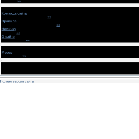
Правила!
»»
(
OlyvWorne
)
Сайт
Команда сайта
(
6
/
37
)
Новый набор ньюсмейкеров
»»
(
PuryWorne
)
Правила
(
3
/
0
)
Правила оформления новостей ...
»»
(
Devilgirl
)
Новичку
(
5
/
403
)
Вопросы
»»
(
SoxyWorne
)
О сайте
(
7
/
103
)
Баннерообмен
»»
(
LorWorne
)
Архив
Мусор
(
72
/
1444
)
Регистрация
»»
(
Deto4k@
)
Статистика форума
Посетители:
2
(участников -
0
, гостей -
2
)
Темы:
1202
| Ответы:
143956
| Пользователи:
34771
Полная версия сайта