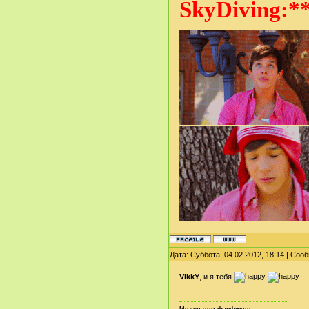
SkyDiving:**
Дата: Суббота, 04.02.2012, 18:14 | Со
VikkY
, и я тебя