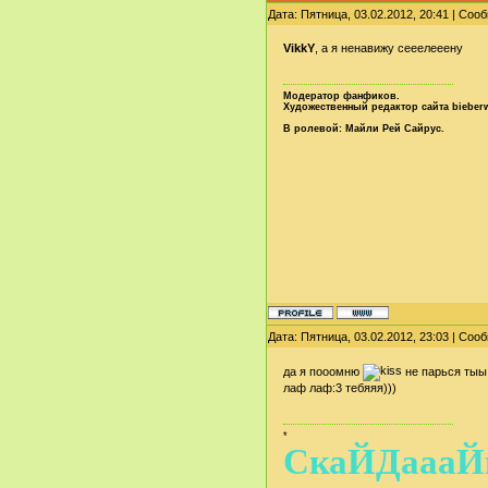
Дата: Пятница, 03.02.2012, 20:41 | Со
VikkY
, а я ненавижу сееелееену
Модератор фанфиков.
Художественный редактор сайта bieberw
В ролевой: Майли Рей Сайрус.
Дата: Пятница, 03.02.2012, 23:03 | Со
да я пооомню
не парься тыы 
лаф лаф:3 тебяяя)))
*
СкаЙДаааЙв