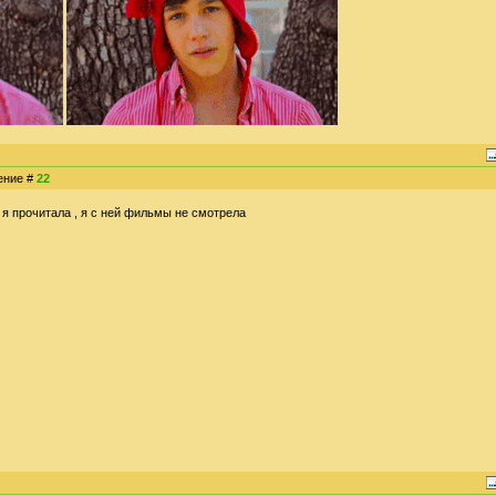
щение #
22
ю я прочитала , я с ней фильмы не смотрела