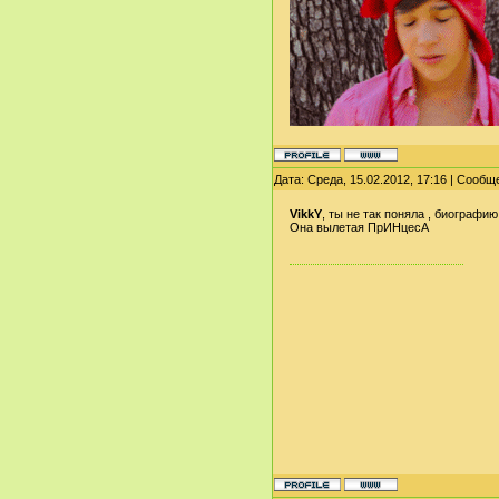
Дата: Среда, 15.02.2012, 17:16 | Сооб
VikkY
, ты не так поняла , биографи
Она вылетая ПрИНцесА