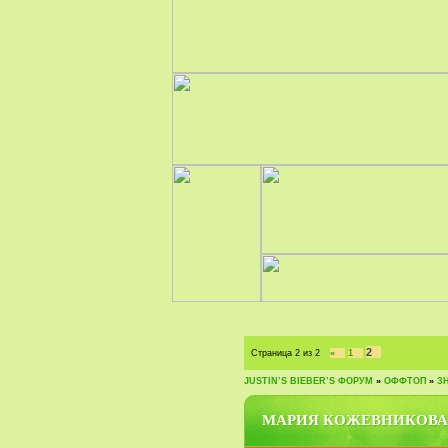
2
Страница
2
из
2
«
1
JUSTIN‛S BIEBER‛S ФОРУМ
»
ОФФТОП
»
З
МАРИЯ КОЖЕВНИКОВА