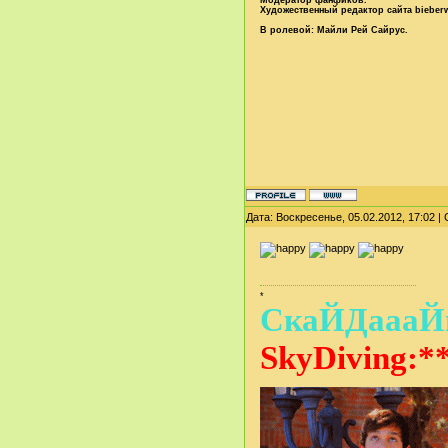
Модератор фанфиков.
Художественный редактор сайта bieberw
В ролевой: Майли Рей Сайрус.
Дата: Воскресенье, 05.02.2012, 17:02 
*
СкаЙДаааЙв
SkyDiving:**