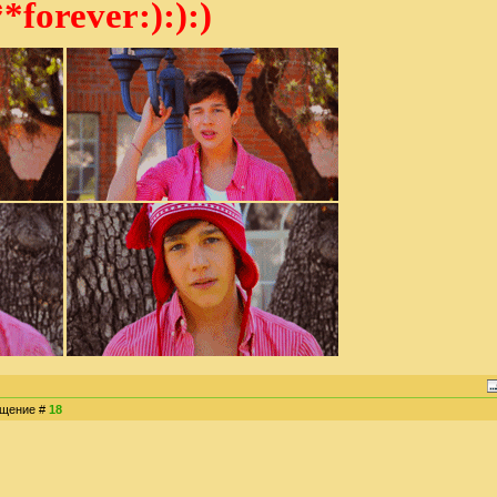
*forever:):):)
общение #
18