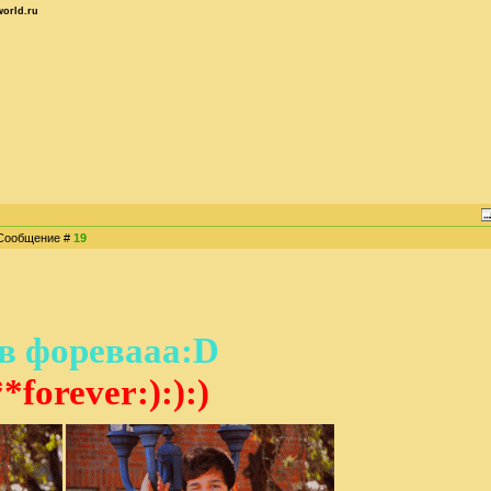
orld.ru
| Сообщение #
19
 форевааа:D
*forever:):):)