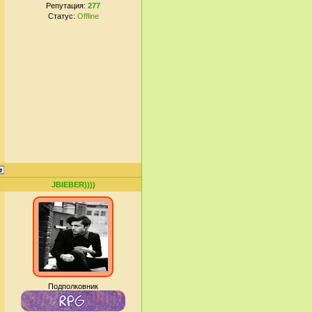
Репутация:
277
Статус:
Offline
JBIEBER))))
Подполковник