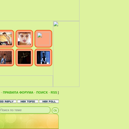
·
ПРАВИЛА ФОРУМА
·
ПОИСК
·
RSS
]