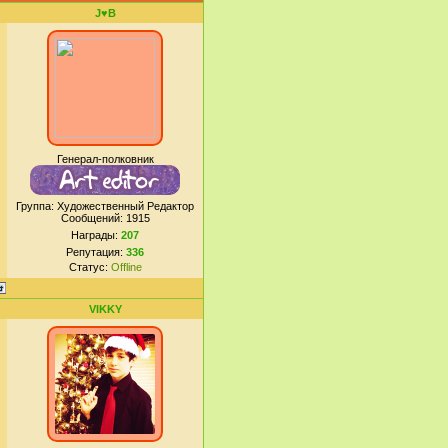
J♥B
Генерал-полковник
Группа: Художественный Редактор
Сообщений:
1915
Награды:
207
Репутация:
336
Статус:
Offline
VIKKY