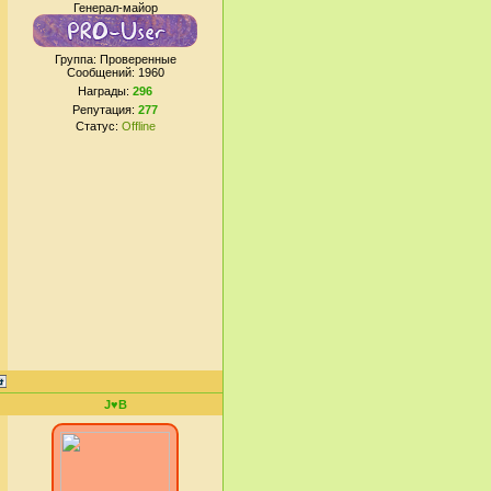
Генерал-майор
Группа: Проверенные
Сообщений:
1960
Награды:
296
Репутация:
277
Статус:
Offline
J♥B