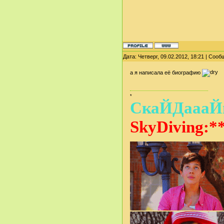
Дата: Четверг, 09.02.2012, 18:21 | Соо
а я написала её биографию
*
СкаЙДаааЙв
SkyDiving:**