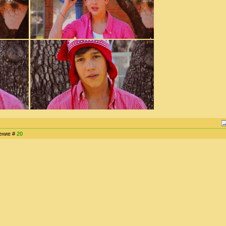
щение #
20