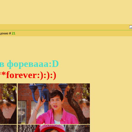
бщение #
21
 форевааа:D
*forever:):):)