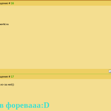
общение #
16
orld.ru
общение #
17
из-за неё))
 форевааа:D