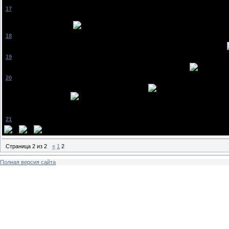
[
17
]
VikkY
[16.12.2011, 19:47]
меня тоже кстати насчёт возраста в точку!у меня подруга ровно до 13 лет фанатела о
максим....не знаю почему
[
18
]
SuNsHiNe^_^
[16.12.2011, 20:39]
бесит меня это рыжая,левая,безголосая,тупая,ванильная,типа крутая и типа певица
[
19
]
VikkY
[17.12.2011, 13:18]
хахаха.нахера то ты включала????к лору давно не обращалась?:DDD
[
20
]
poliy-jus
[17.12.2011, 14:01]
ахаха, ну дома не кого не было и я решила послушать
послушала....кто 
пыталась..неполучилось
Сообщение отредактировал
poliy-jus
-
Суббота, 17.12.2011, 14:02
[
21
]
VikkY
[17.12.2011, 21:13]
ранеток ваще жёстко....ахахаха
Страница
2
из
2
«
1
2
Полная версия сайта