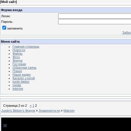
[
Мой сайт
]
Форма входа
Логин:
Пароль:
запомнить
Забыл
Меню сайта
Главная страница
Новости
Файлы
Фото
Форум
Гостевая
Обратная связь
Плеер
Наше радио
Каталог статей
justin bieber
media
internet
Страница
2
из
2
«
1
2
Justin‛s Bieber‛s Форум
»
Знаменитости
»
Маksim
Маksim
[
16
]
VikkY
[15.12.2011, 12:46]
мне не за 20 и она мне НЕ нравится....попсяяяяяяяятина вагильная...наврерно это мой