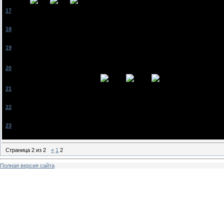
[
17
]
J♥B
[18.03.2012, 21:13]
Favorite
, ЧООО? НОРМАЛЬНО??? ЛОООООЛ ЭТООО???? НЕ СМЕШИ МЕНЯ! И на после
[
18
]
Favorite
[18.03.2012, 21:29]
J♥B
, блин я даже не знаю что сказать
[
19
]
J♥B
[19.03.2012, 09:29]
poliy-jus
, ты что хочешь мальчика убить? Какой идиот или глухой выдержит весь ко
[
20
]
Favorite
[19.03.2012, 11:03]
poliy-jus
, сейчас послушаю что нить
[
21
]
J♥B
[19.03.2012, 11:13]
Favorite
, сначала уши закрой
[
22
]
liza_love_justin
[19.03.2012, 14:41]
А-а-а-а-а! зачем человека мучить?? О_О
[
23
]
Favorite
[19.03.2012, 19:24]
J♥B
, да в живую не очень то хорошо
Страница
2
из
2
«
1
2
Полная версия сайта