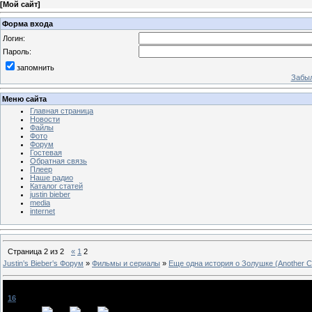
[
Мой сайт
]
Форма входа
Логин:
Пароль:
запомнить
Забыл
Меню сайта
Главная страница
Новости
Файлы
Фото
Форум
Гостевая
Обратная связь
Плеер
Наше радио
Каталог статей
justin bieber
media
internet
Страница
2
из
2
«
1
2
Justin‛s Bieber‛s Форум
»
Фильмы и сериалы
»
Еще одна история о Золушке (Another Cin
Еще одна история о Золушке (Another Cinderella Story)
[
16
]
Favorite
[18.03.2012, 19:36]
poliy-jus
,