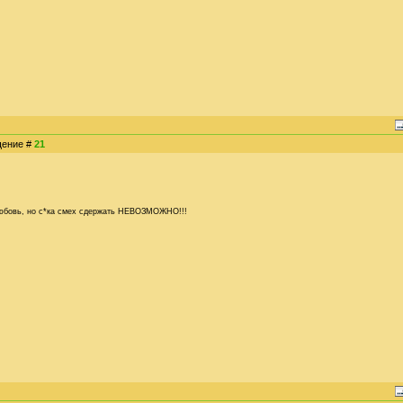
бщение #
21
 любовь, но с*ка смех сдержать НЕВОЗМОЖНО!!!