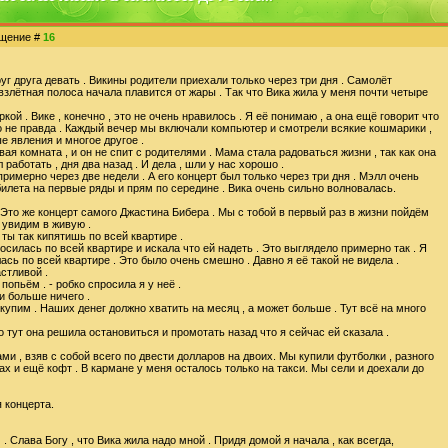
общение #
16
уг друга девать . Викины родители приехали только через три дня . Самолёт
 взлётная полоса начала плавится от жары . Так что Вика жила у меня почти четыре
й . Вике , конечно , это не очень нравилось . Я её понимаю , а она ещё говорит что
но не правда . Каждый вечер мы включали компьютер и смотрели всякие кошмарики ,
е явления и многое другое .
ая комната , и он не спит с родителями . Мама стала радоваться жизни , так как она
работать , дня два назад . И дела , шли у нас хорошо .
римерно через две недели . А его концерт был только через три дня . Мэлл очень
билета на первые ряды и прям по середине . Вика очень сильно волновалась.
. Это же концерт самого Джастина Бибера . Мы с тобой в первый раз в жизни пойдём
о увидим в живую .
 ты так кипятишь по всей квартире .
осилась по всей квартире и искала что ей надеть . Это выглядело примерно так . Я
лась по всей квартире . Это было очень смешно . Давно я её такой не видела .
стливой .
попьём . - робко спросила я у неё .
и больше ничего .
 купим . Наших денег должно хватить на месяц , а может больше . Тут всё на много
 тут она решила остановиться и промотать назад что я сейчас ей сказала .
ми , взяв с собой всего по двести долларов на двоих. Мы купили футболки , разного
ах и ещё кофт . В кармане у меня осталось только на такси. Мы сели и доехали до
я концерта.
 Слава Богу , что Вика жила надо мной . Придя домой я начала , как всегда,