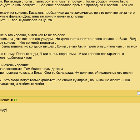
и. Как всегда , полы , пылесосить и помыть посуду . После уборки , нужно было
сидеть с ним поиграть . Всё своё свободное время я проводила с братом . Так как
али на концерт. Казалось пробки никогда не закончатся, но это понятно из-за чего .
лупые фанатки Джастина заслонили почти всю улицу.
ст – С вас 10долларов 23 цента.
е было хорошо, а мен как то не по себе .
онимала , что вот-вот его увидим . Но должно становится плохо не мне , а Вике . Ведь
от концерт . Что со мной творится .
 была тишина, но когда он вышел . Крики , визги были такие оглушительные , что мои
 не к чему. Первые ряды, были очень хорошими . Мэлл хорошо постаралась с
лл подбежала к нам .
Они очень хорошие.
ыло сложновато. Тем более я вам должна.
шо помогла –сказала Вика . Она то была рада. Ну понятно, ей нравились его песни .
 , что люди могут только фанатеть по своим кумирам , но ни как не любить. Она
анатеют, а любимые любят .
общение #
17
оду)