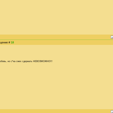
общение #
18
 любовь, но с*ка смех сдержать НЕВОЗМОЖНО!!!