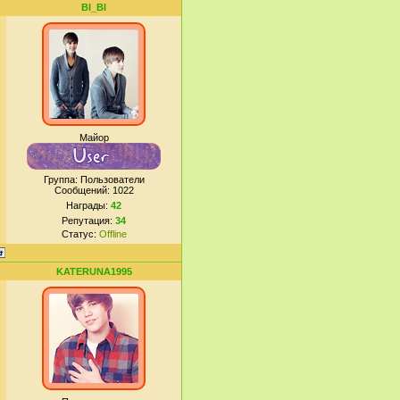
BI_BI
Майор
Группа: Пользователи
Сообщений:
1022
Награды:
42
Репутация:
34
Статус:
Offline
KATERUNA1995