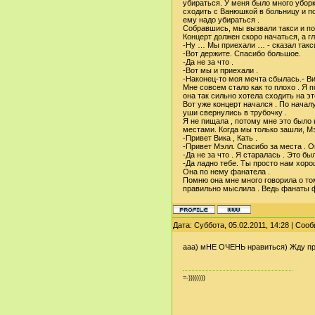
убираться. У меня было много уборк
сходить с Ванюшкой в больницу и по
ему надо убираться .
Собравшись, мы вызвали такси и поех
Концерт должен скоро начаться, а г
-Ну … Мы приехали … - сказал такси
-Вот держите. Спасибо большое.
-Да не за что .
-Вот мы и приехали .
-Наконец-то моя мечта сбылась.- Вик
Мне совсем стало как то плохо . Я п
она так сильно хотела сходить на эт
Вот уже концерт начался . По началу
уши свернулись в трубочку .
Я не пищала , потому мне это было
местами. Когда мы только зашли, Мэ
-Привет Вика , Кать .
-Привет Мэлл. Спасибо за места . 
-Да не за что . Я старалась . Это б
-Да ладно тебе. Ты просто нам хоро
Она по нему фанатела .
Помню она мне много говорила о том
правильно мыслила . Ведь фанаты ф
Дата: Суббота, 05.02.2011, 14:28 | Со
ааа) мНЕ ОЧЕНЬ нравиться) Жду пр
=-))))))))