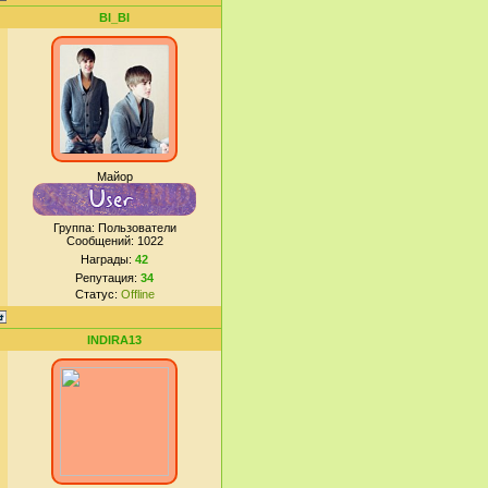
BI_BI
Майор
Группа: Пользователи
Сообщений:
1022
Награды:
42
Репутация:
34
Статус:
Offline
INDIRA13