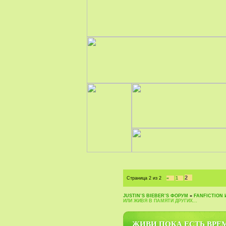
2
Страница
2
из
2
«
1
JUSTIN‛S BIEBER‛S ФОРУМ
»
FANFICTION 
ИЛИ ЖИВЯ В ПАМЯТИ ДРУГИХ...
ЖИВИ ПОКА ЕСТЬ ВРЕМ