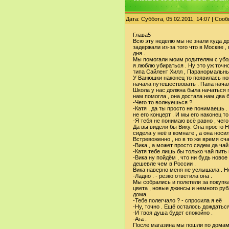
Дата: Суббота, 05.02.2011, 14:07 | Со
Глава5
Всю эту неделю мы не знали куда др
задержали из-за того что в Москве ,
дня .
Мы помогали моим родителям с уборко
я люблю убираться . Ну это уж точ
типа Сайлент Хилл , Паранормальны
У Ванюшки наконец то появилась нов
начала путешествовать . Папа начал 
Школа у нас должна была начаться п
нам помогла , она достала нам два 
-Чего то волнуешься ?
-Катя , да ты просто не понимаешь 
не его концерт . И мы его наконец т
-Я тебя не понимаю всё равно , чего
Да вы видели бы Вику. Она просто Н
сидела у неё в комнате , а она носи
Встревоженно , но в то же время сча
-Вика , а может просто сядем да чай 
-Катя тебе лишь бы только чай пить 
-Вика ну пойдём , что ни будь новое
дешевле чем в России .
Вика наверно меня не услышала . Но
-Ладно . - резко ответила она .
Мы собрались и полетели за покупка
цвета , новые джинсы и немного руб
дома.
-Тебе полегчало ? - спросила я её
-Ну, точно . Ещё осталось дождатьс
-И твоя душа будет спокойно .
-Ага .
После магазина мы пошли по домам .