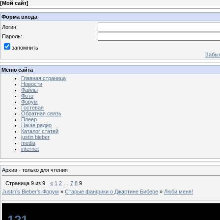
[
Мой сайт
]
Форма входа
Логин:
Пароль:
запомнить
Забыл
Меню сайта
Главная страница
Новости
Файлы
Фото
Форум
Гостевая
Обратная связь
Плеер
Наше радио
Каталог статей
justin bieber
media
internet
Архив - только для чтения
Страница
9
из
9
«
1
2
…
7
8
9
Justin‛s Bieber‛s Форум
»
Старые фанфики о Джастине Бибере
»
Люби меня!
Люби меня!