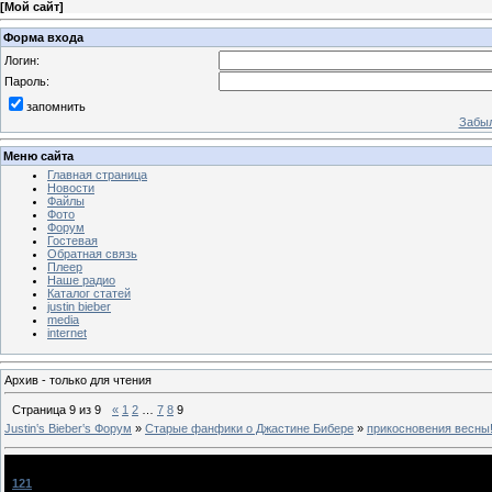
[
Мой сайт
]
Форма входа
Логин:
Пароль:
запомнить
Забыл
Меню сайта
Главная страница
Новости
Файлы
Фото
Форум
Гостевая
Обратная связь
Плеер
Наше радио
Каталог статей
justin bieber
media
internet
Архив - только для чтения
Страница
9
из
9
«
1
2
…
7
8
9
Justin‛s Bieber‛s Форум
»
Старые фанфики о Джастине Бибере
»
прикосновения весны
прикосновения весны!
[
121
]
NastBie
[25.03.2011, 22:09]