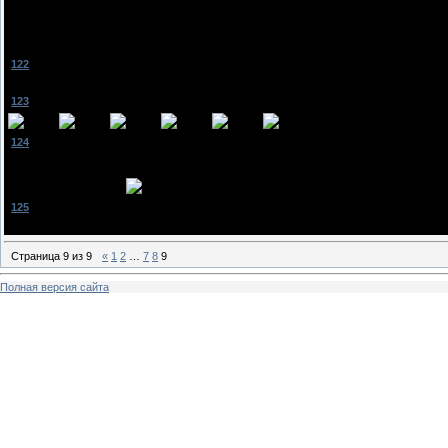
ооооооооооооо!
да нет.
как звереву до нормальных людей!
[
122
]
froga
[25.03.2011, 22:19]
а када ты проду выложишь?
[
123
]
NastBie
[27.03.2011, 00:29]
[
124
]
Bi_bi
[27.03.2011, 16:01]
теперь мода что ли на фантастику пошла?
уже 3 фанф с мистикой читаю
неинтересно уже даже
[
125
]
NastBie
[28.03.2011, 18:23]
ха а где еще мистика
Страница
9
из
9
«
1
2
…
7
8
9
Полная версия сайта