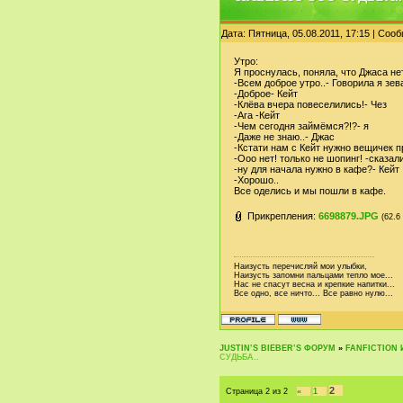
Дата: Пятница, 05.08.2011, 17:15 | Со
Утро:
Я проснулась, поняла, что Джаса не
-Всем доброе утро..- Говорила я зев
-Доброе- Кейт
-Клёва вчера повеселились!- Чез
-Ага -Кейт
-Чем сегодня займёмся?!?- я
-Даже не знаю..- Джас
-Кстати нам с Кейт нужно вещичек п
-Ооо нет! только не шопинг! -сказа
-ну для начала нужно в кафе?- Кейт
-Хорошо..
Все оделись и мы пошли в кафе.
Прикрепления:
6698879.JPG
(62.6
Наизусть перечисляй мои улыбки,
Наизусть запомни пальцами тепло мое...
Нас не спасут весна и крепкие напитки...
Все одно, все ничто... Все равно нулю...
JUSTIN‛S BIEBER‛S ФОРУМ
»
FANFICTION 
СУДЬБА..
2
Страница
2
из
2
«
1