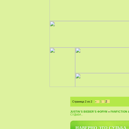
2
Страница
2
из
2
«
1
JUSTIN‛S BIEBER‛S ФОРУМ
»
FANFICTION 
СУДЬБА..
НАВЕРНО ЭТО СУДЬБА..