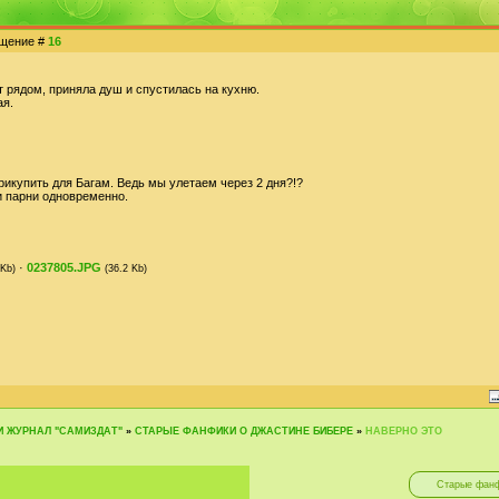
общение #
16
т рядом, приняла душ и спустилась на кухню.
ая.
рикупить для Багам. Ведь мы улетаем через 2 дня?!?
ли парни одновременно.
·
0237805.JPG
 Kb)
(36.2 Kb)
И ЖУРНАЛ "САМИЗДАТ"
»
СТАРЫЕ ФАНФИКИ О ДЖАСТИНЕ БИБЕРЕ
»
НАВЕРНО ЭТО