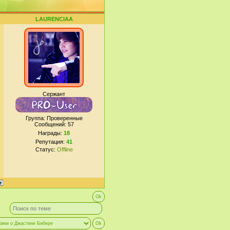
LAURENCIAA
Сержант
Группа: Проверенные
Сообщений:
57
Награды:
18
Репутация:
41
Статус:
Offline