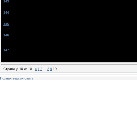
[
143
]
mariyburkov
[17.11.2010, 20:58]
молодец
[
144
]
Anastasiya_1994
[18.03.2011, 19:22]
А прода будет???
[
145
]
froga
[18.03.2011, 20:40]
мне оч оч понрав.ся
[
146
]
Kalya-aaaa
[19.03.2011, 13:08]
Anastasiya_1994
, нет он окончен.
АМ - ты настоящая писательница! мне оч понравилось!
[
147
]
zaika-lautner
[17.06.2011, 16:58]
у меня даже нет слов, сказать как сильно мне понравился этот рассказ!
Ты просто второй William Sheakspir!
Страница
10
из
10
«
1
2
…
8
9
10
Полная версия сайта