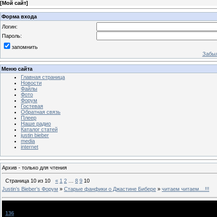
[
Мой сайт
]
Форма входа
Логин:
Пароль:
запомнить
Забыл
Меню сайта
Главная страница
Новости
Файлы
Фото
Форум
Гостевая
Обратная связь
Плеер
Наше радио
Каталог статей
justin bieber
media
internet
Архив - только для чтения
Страница
10
из
10
«
1
2
…
8
9
10
Justin‛s Bieber‛s Форум
»
Старые фанфики о Джастине Бибере
»
читаем читаем....!!!
читаем читаем....!!!
[
136
]
mara
[19.09.2010, 15:03]