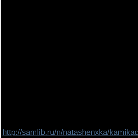
Аннотация:
ВНИМАНИЕ: ТЕКСТ ВЫКЛАДЫВАЕТС
потом я его сменю на что-то прилич
как это звучит). Что хочу сказать по 
никогда не ставлю в одну тему с "П
сиквел, всегда говорю, что "Перекре
авторской задумке Марино умер, у Т
наружу. Точно так же я не буду став
"Босиком по лужам". Она закончилась
с автором значительно повышает ск
Ссылка на страничку автора, где
http://samlib.ru/n/natashenxka/kamika