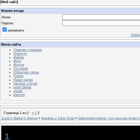
[
Мой сайт
]
Форма входа
Логин:
Пароль:
запомнить
Забыл
Меню сайта
Главная страница
Новости
Файлы
Фото
Форум
Гостевая
Обратная связь
Плеер
Наше радио
Каталог статей
justin bieber
media
internet
Страница
2
из
2
«
1
2
Justin‛s Bieber‛s Форум
»
Фанфик о Tokio Hotel
»
Selbstopfermänner: под крылом божест
Selbstopfermänner: под крылом божественного ветра
[
1
]
Devilgirl
[18.08.2011, 16:51]