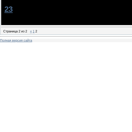
[
23
]
BieberSystem
[23.03.2012, 19:53
Очень классный фанфик!
Страница
2
из
2
«
1
2
Полная версия сайта