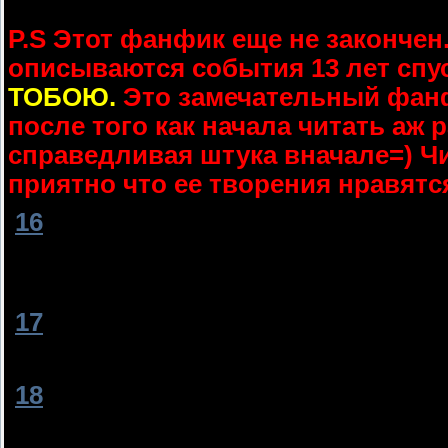
P.S Этот фанфик еще не закончен.
описываются события 13 лет спу
ТОБОЮ.
Это замечательный фанф
после того как начала читать аж р
справедливая штука вначале=) Ч
приятно что ее творения нравят
[
16
]
Stasya_Dolmatova
[11.09.2011, 1
Иманка не предсказуема!!!
поживём,увидем
[
17
]
Алёнчик
[19.09.2011, 12:30]
Фанф мега крутой!!!!!!!!!! Проду нар
[
18
]
Stasya_Dolmatova
[20.09.2011, 
я каждый день захожу и смотрю: