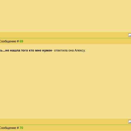
| Сообщение #
69
сь...не нашла того кто мне нужен
- ответила она Алексу.
| Сообщение #
70