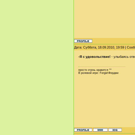
Дата: Суббота, 18.09.2010, 19:59 | Со
-Я с удовольствие!
- улыбаясь отв
просто очень нравится ^^
В ролевой игре: Fergie\Ферджи