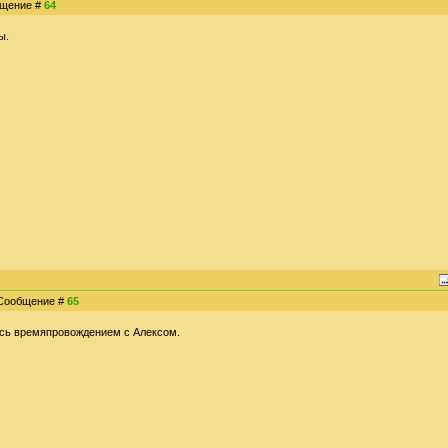
общение #
64
ы.
| Сообщение #
65
сь времяпровождением с Алексом.