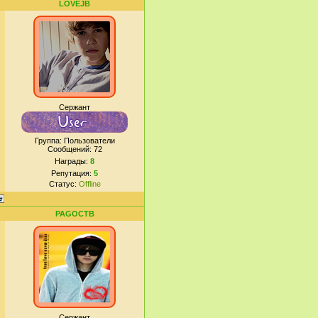
LOVEJB
Сержант
Группа: Пользователи
Сообщений:
72
Награды:
8
Репутация:
5
Статус:
Offline
PAGOCTB
Сержант