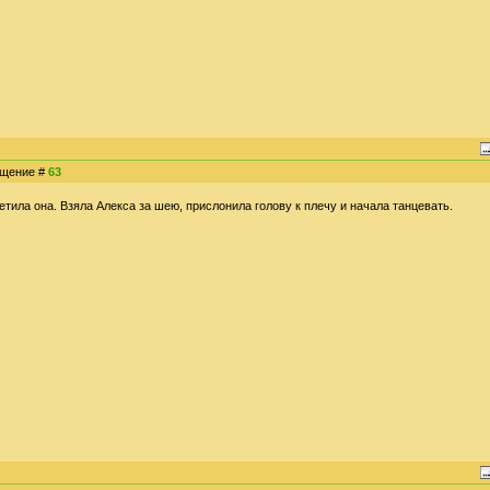
общение #
63
етила она. Взяла Алекса за шею, прислонила голову к плечу и начала танцевать.