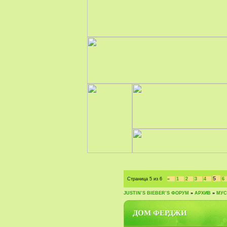
5
Страница
5
из
6
«
1
2
3
4
6
JUSTIN‛S BIEBER‛S ФОРУМ
»
АРХИВ
»
МУС
ДОМ ФЕРДЖИ