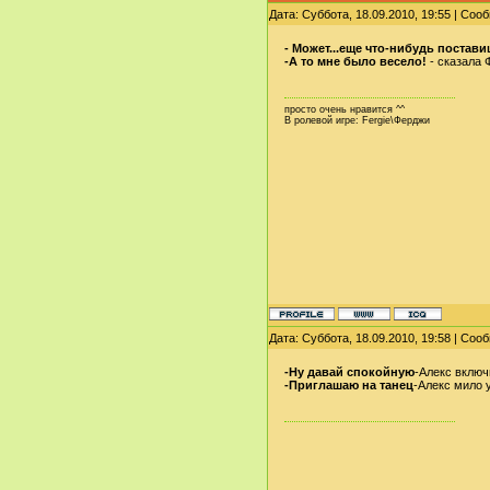
Дата: Суббота, 18.09.2010, 19:55 | Со
- Может...еще что-нибудь постав
-А то мне было весело!
- сказала 
просто очень нравится ^^
В ролевой игре: Fergie\Ферджи
Дата: Суббота, 18.09.2010, 19:58 | Со
-Ну давай спокойную
-Алекс включ
-Приглашаю на танец
-Алекс мило 