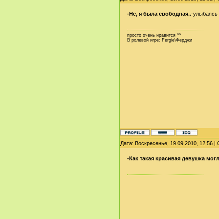
-Не, я была свободная..
-улыбаясь 
просто очень нравится ^^
В ролевой игре: Fergie\Ферджи
Дата: Воскресенье, 19.09.2010, 12:56 
-Как такая красивая девушка мог