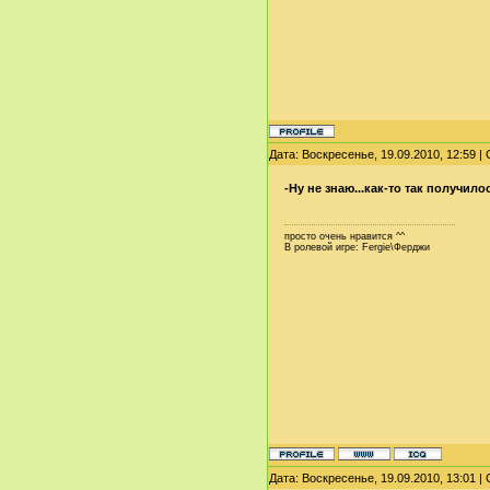
Дата: Воскресенье, 19.09.2010, 12:59 
-Ну не знаю...как-то так получило
просто очень нравится ^^
В ролевой игре: Fergie\Ферджи
Дата: Воскресенье, 19.09.2010, 13:01 