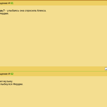
общение #
61
ишь?
- улыбаясь она спросила Алекса.
Ферджи.
общение #
62
ил музыку.
улыбнулся Ферджи.