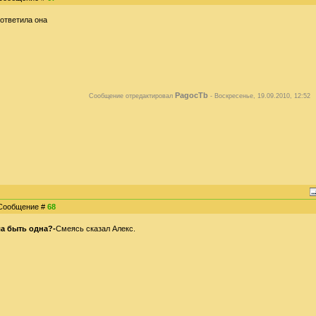
ответила она
PagocTb
Сообщение отредактировал
-
Воскресенье, 19.09.2010, 12:52
| Сообщение #
68
ла быть одна?-
Смеясь сказал Алекс.