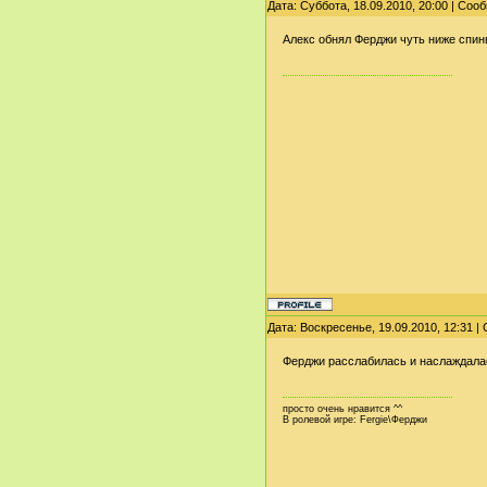
Дата: Суббота, 18.09.2010, 20:00 | Со
Алекс обнял Ферджи чуть ниже спин
Дата: Воскресенье, 19.09.2010, 12:31 
Ферджи расслабилась и наслаждала
просто очень нравится ^^
В ролевой игре: Fergie\Ферджи