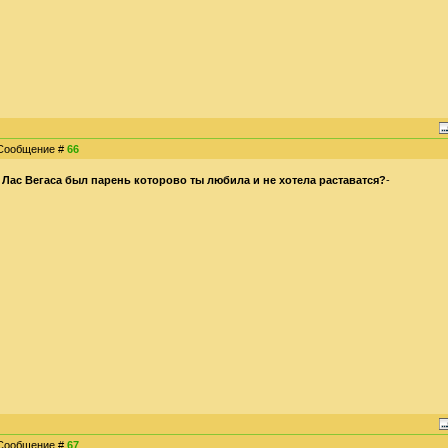
| Сообщение #
66
з Лас Вегаса был парень которово ты любила и не хотела раставатся?
-
| Сообщение #
67