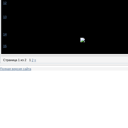
[
12
]
==[[YandeX]]==
[23.03.2011, 13:11]
волнуешься это видно)
за смелость пятерочку)
[
13
]
_Nusya_
[23.03.2011, 13:24]
не плохо))
вчера слушала))
да вышла отсюда..
[
14
]
froga
[23.03.2011, 20:16]
молодчинка, поёшь ты оч хорошо, и песни клёвые!!!!
[
15
]
Yulyashka
[23.03.2011, 21:02]
Мне тоже очень понравилось, классненько!
Страница
1
из
2
1
2
»
Полная версия сайта