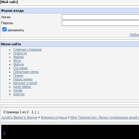
[
Мой сайт
]
Форма входа
Логин:
Пароль:
запомнить
Забыл
Меню сайта
Главная страница
Новости
Файлы
Фото
Форум
Гостевая
Обратная связь
Плеер
Наше радио
Каталог статей
justin bieber
media
internet
Страница
1
из
2
1
2
»
Justin‛s Bieber‛s Форум
»
Комната отдыха
»
Моё Творчество. Лично сочиненные мной 
Моё Творчество. Лично сочиненные мной песни и музыка.
[
1
]
prostogrom
[21.03.2011, 20:59]
4 моих песни лично соченненых и соченненая музыка к ним!! пожайлуста посмотрите 