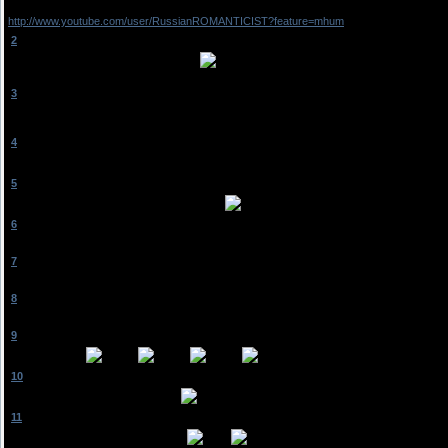
http://www.youtube.com/user/RussianROMANTICIST?feature=mhum
[
2
]
Love_Justin
[21.03.2011, 21:19]
Мне понравились твои песни и голос
молодец.)
[
3
]
Алина♥Алина
[21.03.2011, 21:53]
согласна.*
ты умничка:D
[
4
]
Alise_Kristina
[22.03.2011, 19:36]
Ты просто супер ) Нет слов ) Уважаю таких как ты ,я бы не осмелилась петь на камер
[
5
]
Luckybaby
[22.03.2011, 20:10]
prostogrom
, не волнуйся, и все будет ок!
[
6
]
prostogrom
[22.03.2011, 22:05]
Спасибо всем =*
[
7
]
JuliaBoyko
[23.03.2011, 00:16]
ти умница=*)
[
8
]
JuliaBoyko
[23.03.2011, 00:19]
ой...извини...=))
[
9
]
JuliaBoyko
[23.03.2011, 00:20]
хорошо поешь
[
10
]
Pretty_Bieber
[23.03.2011, 12:34]
Мне очень понравилось,молодец
[
11
]
ilnara-130195
[23.03.2011, 12:45]
джасу бы понравилось МОЛОДЕЦ