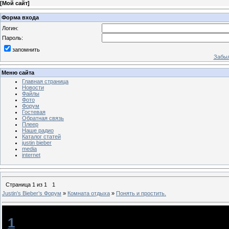
[
Мой сайт
]
Форма входа
Логин:
Пароль:
запомнить
Забыл
Меню сайта
Главная страница
Новости
Файлы
Фото
Форум
Гостевая
Обратная связь
Плеер
Наше радио
Каталог статей
justin bieber
media
internet
Страница
1
из
1
1
Justin‛s Bieber‛s Форум
»
Комната отдыха
»
Понять и простить.
Понять и простить.
[
1
]
J♥B
[24.03.2012, 16:49]