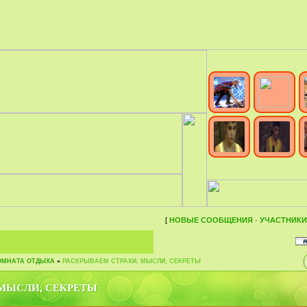
[
НОВЫЕ СООБЩЕНИЯ
·
УЧАСТНИКИ
ОМНАТА ОТДЫХА
»
РАСКРЫВАЕМ СТРАХИ, МЫСЛИ, СЕКРЕТЫ
 МЫСЛИ, СЕКРЕТЫ