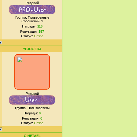
Рядовой
Группа: Проверенные
Сообщений:
9
Награды:
116
Репутация:
157
Статус:
Offline
YEJOGERA
Рядовой
Группа: Пользователи
Награды:
0
Репутация:
0
Статус:
Offline
GIHETAEL