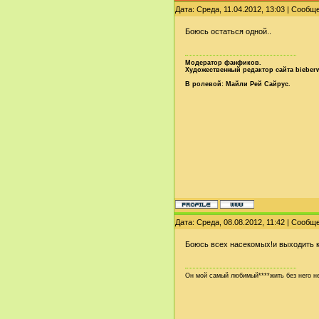
Дата: Среда, 11.04.2012, 13:03 | Сооб
Боюсь остаться одной..
Модератор фанфиков.
Художественный редактор сайта bieberw
В ролевой: Майли Рей Сайрус.
Дата: Среда, 08.08.2012, 11:42 | Сооб
Боюсь всех насекомых!и выходить к 
Он мой самый любимый****жить без него н