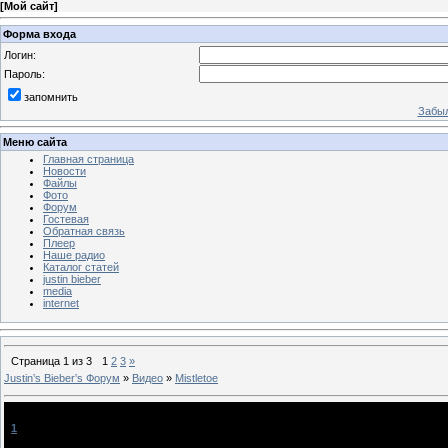
[
Мой сайт
]
Форма входа
Логин:
Пароль:
запомнить
Забыл
Меню сайта
Главная страница
Новости
Файлы
Фото
Форум
Гостевая
Обратная связь
Плеер
Наше радио
Каталог статей
justin bieber
media
internet
Страница
1
из
3
1
2
3
»
Justin‛s Bieber‛s Форум
»
Видео
»
Mistletoe
Mistletoe
[
1
]
SuNsHiNe^_^
[01.11.2011, 16:53]
Новый клип Джаса!смотрим и обсуждаем))