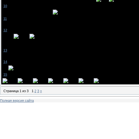
[
10
]
SuNsHiNe^_^
[01.11.2011, 18:41]
VikkY
, наверное это пенопласт
[
11
]
VikkY
[01.11.2011, 18:49]
SuNsHiNe^_^
, ахаха....они такие идут по "типа" снегу.ат он так скрипит противно....
[
12
]
SuNsHiNe^_^
[01.11.2011, 18:56]
я тоже
а никто не знает,кто эта девушка?))сколько лет,как зовут...))
[
13
]
VikkY
[01.11.2011, 19:12]
SuNsHiNe^_^
, я тоже хочу узнать)))она такая красивая...
[
14
]
SuNsHiNe^_^
[01.11.2011, 19:31]
ага
[
15
]
VikkY
[01.11.2011, 21:27]
Страница
1
из
3
1
2
3
»
Полная версия сайта