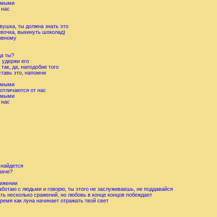
бимыми
 нас
шка, ты должна знать это
очка, выкинуть шоколад)
рывному
да ты?
 удержи его
так, да, наподобие того
ставь это, напомни
бимыми
 отличаются от нас
бимыми
 нас
 найдется
наче?
вижении
работаю с людьми и говорю, ты этого не заслуживаешь, не поддавайся
ть несколько сражений, но любовь в конце концов побеждает
время как луна начинает отражать твой свет