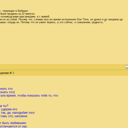
 — «верящие в Бибера».
 были проданы за 22 минуты.
 голливудскими красавицами, а с мамой.
ести за собой. Потому что, сломав ногу во время исполнения One Time, он допел и до танцевал до
ывал, откуда он. Потому что он умеет верить, а это сейчас, к сожалению, редкость. "
общение #
3
знать это
знать это)
ло время, чтобы показать тебе то, что
да ты?
 удержи его
так, да, наподобие того
ставь это, напомни
ят быть любимыми
 отличаются от нас