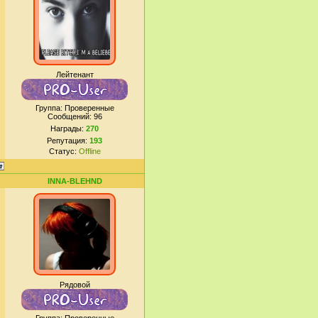
Лейтенант
Группа: Проверенные
Сообщений:
96
Награды:
270
Репутация:
193
Статус:
Offline
INNA-BLEHND
Рядовой