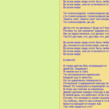
Во всем мире люди хотят быть лю
Во всем мире, они не отличаются от
Во всем мире
Ты сумасшедшая, сумасшедшая деву
(ты сумасшедшая, сумасшедшая дев
Зажечь свет, зажечь свет так повз
Ты сумасшедшая, да, да
Детка что ты делаешь? Куда ты? Ку
Почему ты так скромна? удержи его,
Мы не единственные, кто делает это 
Так DJ доставь это, доставь это, до
Во всем мире люди хотят быть лю
Да, потомучто во всем мире, они не
Во всем мире люди хотят быть лю
Во всем мире, они не отличаются от
Во всем мире
[Ludacris]
И снова доктор Mac возвращается
Джей Би, Людакрис!
Я люблю все в тебе
Ты несовершенно идеальная
Каждый зуд от красоты
Но ты царапаешь поверхность
Потеряный создаваемый никогда не
Может DJ пожалуйста перевернет и
В огнях мы платим за перемены
Давай сделаем каждую секунду в д
В любой день это работает, если я 
Потому что ненависть может выигра
Ты сияешь, просто как солнце в то 
Красота вращается вокруг вас
Так тебе нравится это?