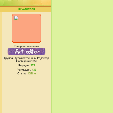
ULYABIEBER
Генерал-полковник
Группа: Художественный Редактор
Сообщений:
359
Награды:
272
Репутация:
437
Статус:
Offline