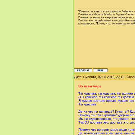
"Почему он зовет своих фанатов Beliebers
Почему все билеты Madison Square Garden
Почему он ходит на ковровые дорожки не с
Потому что он действительно способен пов
конца песни. Потому что, он никогда не заб
Дата: Суббота, 02.06.2012, 22:11 | Со
Во всем мире
Ты красива, ты красива, ты должна 
(Ты красива, ты красива, ты должна 
Я думаю настало время, думаю наста
Ты красива
Детка что ты делаешь? Куда ты? Ку
Почему ты так скромна? удержи его,
Мы не единственные, кто делает это 
Так DJ доставь это, доставь это, до
Потому что во всем мире люди хот
Да, потомучто во всем мире, они не