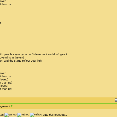
loved
nt than us
t
ith people saying you don't deserve it and don't give in
ove wins in the end
on and the starts reflect your light
loved
nt than us
 loved)
nt than us)
 loved)
nt than us)
бщение #
2
акая
еще бы перевод...