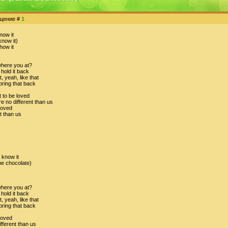
бщение #
1
now it
know it)
show it
where you at?
hold it back
, yeah, like that
 bring that back
 to be loved
re no different than us
loved
nt than us
d know it
ome chocolate)
where you at?
hold it back
, yeah, like that
 bring that back
loved
ifferent than us