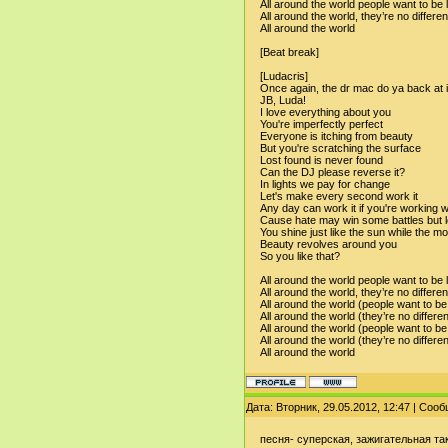
All around the world people want to be 
All around the world, they’re no differe
All around the world
[Beat break]
[Ludacris]
Once again, the dr mac do ya back at i
JB, Luda!
I love everything about you
You're imperfectly perfect
Everyone is itching from beauty
But you're scratching the surface
Lost found is never found
Can the DJ please reverse it?
In lights we pay for change
Let's make every second work it
Any day can work it if you're working w
Cause hate may win some battles but l
You shine just like the sun while the mo
Beauty revolves around you
So you like that?
All around the world people want to be 
All around the world, they’re no differe
All around the world (people want to be
All around the world (they’re no differe
All around the world (people want to be
All around the world (they’re no differe
All around the world
Дата: Вторник, 29.05.2012, 12:47 | Соо
песня- суперская, зажигательная т