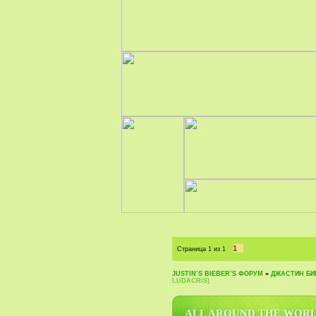
1
Страница
1
из
1
JUSTIN‛S BIEBER‛S ФОРУМ
»
ДЖАСТИН БИБ
LUDACRIS)
ALL AROUND THE WORLD