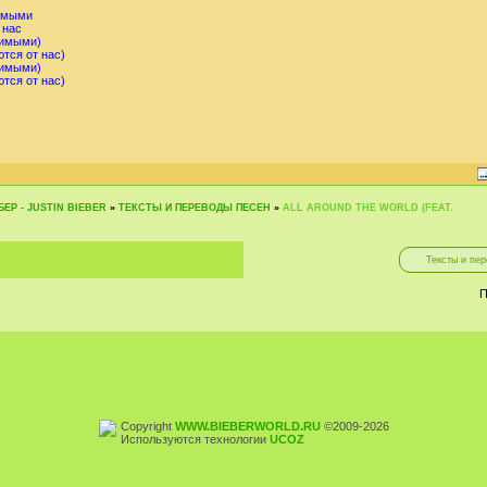
бимыми
 нас
бимыми)
тся от нас)
бимыми)
тся от нас)
ЕР - JUSTIN BIEBER
»
ТЕКСТЫ И ПЕРЕВОДЫ ПЕСЕН
»
ALL AROUND THE WORLD (FEAT.
П
Copyright
WWW.BIEBERWORLD.RU
©2009-2026
Используются технологии
UCOZ