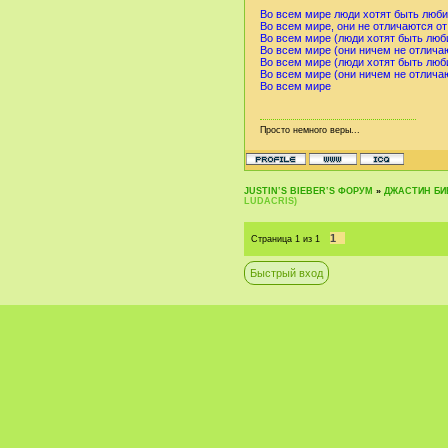
Во всем мире люди хотят быть лю
Во всем мире, они не отличаются от
Во всем мире (люди хотят быть лю
Во всем мире (они ничем не отличаю
Во всем мире (люди хотят быть лю
Во всем мире (они ничем не отличаю
Во всем мире
Просто немного веры...
JUSTIN‛S BIEBER‛S ФОРУМ
»
ДЖАСТИН БИБ
LUDACRIS)
1
Страница
1
из
1