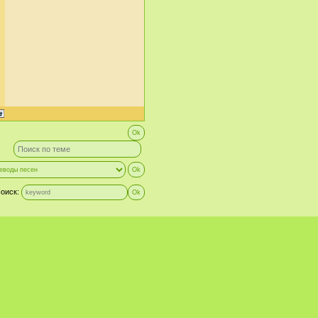
оиск: