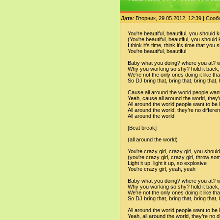
Дата: Вторник, 29.05.2012, 12:39 | Соо
You're beautiful, beautiful, you should k
(You're beautiful, beautiful, you should 
I think it's time, think it's time that you 
You're beautiful, beautiful
Baby what you doing? where you at? 
Why you working so shy? hold it back, 
We're not the only ones doing it like that
So DJ bring that, bring that, bring that,
Cause all around the world people want
Yeah, cause all around the world, they’
All around the world people want to be 
All around the world, they’re no differe
All around the world
[Beat break]
(all around the world)
You're crazy girl, crazy girl, you shoul
(you're crazy girl, crazy girl, throw s
Light it up, light it up, so explosive
You're crazy girl, yeah, yeah
Baby what you doing? where you at? 
Why you working so shy? hold it back, 
We're not the only ones doing it like that
So DJ bring that, bring that, bring that,
All around the world people want to be 
Yeah, all around the world, they’re no d