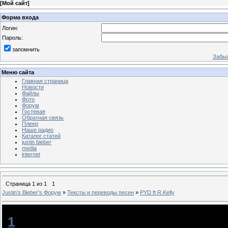
[
Мой сайт
]
Форма входа
Логин:
Пароль:
запомнить
Забыл
Меню сайта
Главная страница
Новости
Файлы
Фото
Форум
Гостевая
Обратная связь
Плеер
Наше радио
Каталог статей
justin bieber
media
internet
Страница
1
из
1
1
Justin‛s Bieber‛s Форум
»
Тексты и переводы песен
»
PYD ft R.Kelly
PYD ft R.Kelly
[
1
]
Deto4k@
[18.11.2013, 11:48]