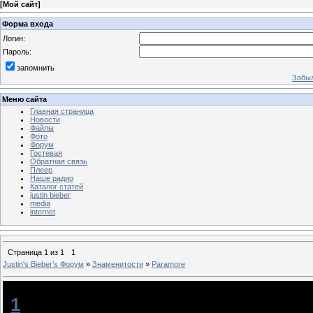
[
Мой сайт
]
Форма входа
Логин:
Пароль:
запомнить
Забыл
Меню сайта
Главная страница
Новости
Файлы
Фото
Форум
Гостевая
Обратная связь
Плеер
Наше радио
Каталог статей
justin bieber
media
internet
Страница
1
из
1
1
Justin‛s Bieber‛s Форум
»
Знаменитости
»
Paramore
Paramore
[
1
]
_Кate_
[07.07.2012, 22:01]