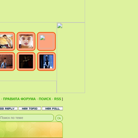
·
ПРАВИЛА ФОРУМА
·
ПОИСК
·
RSS
]