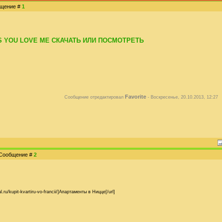
общение #
1
 AS YOU LOVE ME СКАЧАТЬ ИЛИ ПОСМОТРЕТЬ
Favorite
Сообщение отредактировал
-
Воскресенье, 20.10.2013, 12:27
| Сообщение #
2
.ru/kupit-kvartiru-vo-francii/]Апартаменты в Ницце[/url]