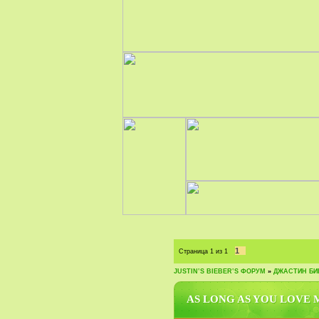
1
Страница
1
из
1
JUSTIN‛S BIEBER‛S ФОРУМ
»
ДЖАСТИН БИБ
AS LONG AS YOU LOVE 