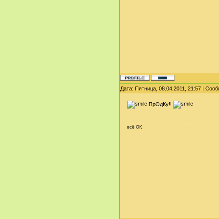
Дата: Пятница, 08.04.2011, 21:57 | Со
ПрОдКу!!
всё ОК