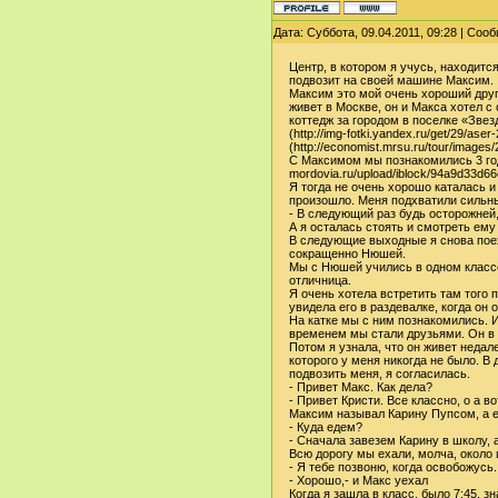
Дата: Суббота, 09.04.2011, 09:28 | Со
Центр, в котором я учусь, находитс
подвозит на своей машине Максим.
Максим это мой очень хороший друг.
живет в Москве, он и Макса хотел с
коттедж за городом в поселке «Звездн
(http://img-fotki.yandex.ru/get/29/a
(http://economist.mrsu.ru/tour/image
С Максимом мы познакомились 3 года 
mordovia.ru/upload/iblock/94a9d33d
Я тогда не очень хорошо каталась и
произошло. Меня подхватили сильные
- В следующий раз будь осторожней,
А я осталась стоять и смотреть ему
В следующие выходные я снова поех
сокращенно Нюшей.
Мы с Нюшей учились в одном классе
отличница.
Я очень хотела встретить там того п
увидела его в раздевалке, когда он 
На катке мы с ним познакомились. 
временем мы стали друзьями. Он в 
Потом я узнала, что он живет недале
которого у меня никогда не было. В
подвозить меня, я согласилась.
- Привет Макс. Как дела?
- Привет Кристи. Все классно, о а во
Максим называл Карину Пупсом, а е
- Куда едем?
- Сначала завезем Карину в школу, 
Всю дорогу мы ехали, молча, около 
- Я тебе позвоню, когда освобожусь.
- Хорошо,- и Макс уехал
Когда я зашла в класс, было 7:45, зн