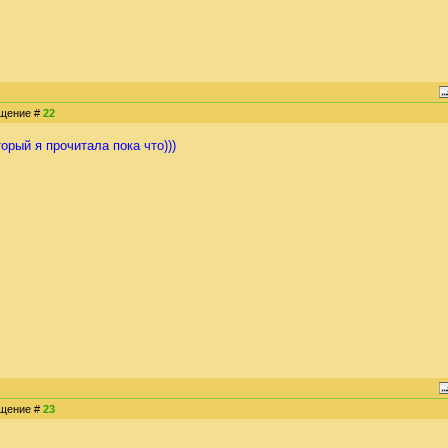
общение #
22
орый я прочитала пока что)))
общение #
23