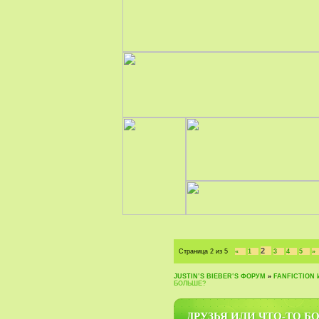
2
Страница
2
из
5
«
1
3
4
5
»
JUSTIN‛S BIEBER‛S ФОРУМ
»
FANFICTION 
БОЛЬШЕ?
ДРУЗЬЯ ИЛИ ЧТО-ТО Б