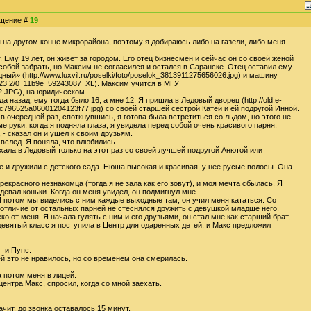
общение #
19
я на другом конце микрорайона, поэтому я добираюсь либо на газели, либо меня
 Ему 19 лет, он живет за городом. Его отец бизнесмен и сейчас он со своей женой
 собой забрать, но Максим не согласился и остался в Саранске. Отец оставил ему
ый» (http://www.luxvil.ru/poselki/foto/poselok_3813911275656026.jpg) и машину
ser-23.2/0_11b9e_59243087_XL). Максим учится в МГУ
s/2.JPG), на юридическом.
назад, ему тогда было 16, а мне 12. Я пришла в Ледовый дворец (http://old.e-
66c796525a06001204123f77.jpg) со своей старшей сестрой Катей и ей подругой Инной.
 в очередной раз, споткнувшись, я готова была встретиться со льдом, но этого не
 руки, когда я подняла глаза, я увидела перед собой очень красивого парня.
 - сказал он и ушел к своим друзьям.
 вслед. Я поняла, что влюбились.
ала в Ледовый только на этот раз со своей лучшей подругой Анютой или
 и дружили с детского сада. Нюша высокая и красивая, у нее русые волосы. Она
рекрасного незнакомца (тогда я не зала как его зовут), и моя мечта сбылась. Я
одевал коньки. Когда он меня увидел, он подмигнул мне.
И потом мы виделись с ним каждые выходные там, он учил меня кататься. Со
отличие от остальных парней не стеснялся дружить с девушкой младше него.
ко от меня. Я начала гулять с ним и его друзьями, он стал мне как старший брат,
 девятый класс я поступила в Центр для одаренных детей, и Макс предложил
т и Пупс.
й это не нравилось, но со временем она смерилась.
а потом меня в лицей.
центра Макс, спросил, когда со мной заехать.
ачит, до звонка оставалось 15 минут.