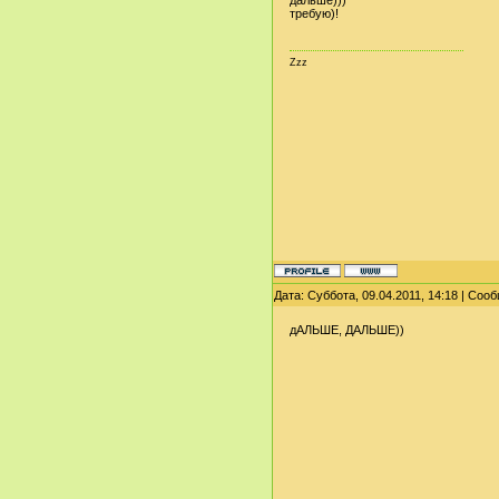
дальше)))
требую)!
Zzz
Дата: Суббота, 09.04.2011, 14:18 | Со
дАЛЬШЕ, ДАЛЬШЕ))