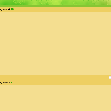
общение #
16
общение #
17