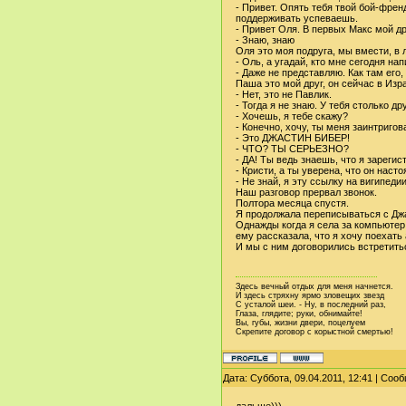
- Привет. Опять тебя твой бой-френ
поддерживать успеваешь.
- Привет Оля. В первых Макс мой др
- Знаю, знаю
Оля это моя подруга, мы вмести, в 
- Оль, а угадай, кто мне сегодня нап
- Даже не представляю. Как там его,
Паша это мой друг, он сейчас в Изр
- Нет, это не Павлик.
- Тогда я не знаю. У тебя столько д
- Хочешь, я тебе скажу?
- Конечно, хочу, ты меня заинтригов
- Это ДЖАСТИН БИБЕР!
- ЧТО? ТЫ СЕРЬЕЗНО?
- ДА! Ты ведь знаешь, что я зареги
- Кристи, а ты уверена, что он наст
- Не знай, я эту ссылку на вигипедии
Наш разговор прервал звонок.
Полтора месяца спустя.
Я продолжала переписываться с Дж
Однажды когда я села за компьютер 
ему рассказала, что я хочу поехать
И мы с ним договорились встретить
Здесь вечный отдых для меня начнется.
И здесь стряхну ярмо зловещих звезд
С усталой шеи. - Ну, в последний раз,
Глаза, глядите; руки, обнимайте!
Вы, губы, жизни двери, поцелуем
Скрепите договор с корыстной смертью!
Дата: Суббота, 09.04.2011, 12:41 | Со