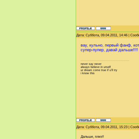
Дата: Суббота, 09.04.2011, 14:46 | Со
вау, кульно, первый фанф, кот
супер-пупер, давай дальше!!!!
never say never
always believe in urself
ur dream come true if u'll try
i know this
Дата: Суббота, 09.04.2011, 15:23 | Со
Дальше, плиз!!