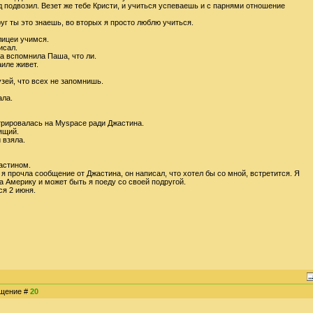
д подвозил. Везет же тебе Кристи, и учиться успеваешь и с парнями отношение
уг ты это знаешь, во вторых я просто люблю учиться.
лицеи учимся.
исал.
 а вспомнила Паша, что ли.
аиле живет.
рузей, что всех не запомнишь.
ала.
стрировалась на Myspace ради Джастина.
оящий.
 взяла.
астином.
я прочла сообщение от Джастина, он написал, что хотел бы со мной, встретится. Я
 а Америку и может быть я поеду со своей подругой.
ся 2 июня.
общение #
20