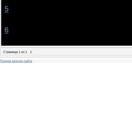
[
5
]
Сабина
[25.06.2011, 20:06]
круто круто круто пиши дальше
[
6
]
PolinaBieber
[29.06.2011, 15:00]
Продуууууууууууууууу
Страница
1
из
1
1
Полная версия сайта