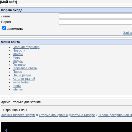
[
Мой сайт
]
Форма входа
Логин:
Пароль:
запомнить
Забыл
Меню сайта
Главная страница
Новости
Файлы
Фото
Форум
Гостевая
Обратная связь
Плеер
Наше радио
Каталог статей
justin bieber
media
internet
Архив - только для чтения
Страница
1
из
1
1
Justin‛s Bieber‛s Форум
»
Старые фанфики о Джастине Бибере
»
Я панк-рокерша или м
Я панк-рокерша или милый ангел