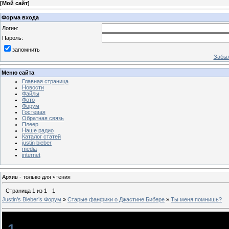
[
Мой сайт
]
Форма входа
Логин:
Пароль:
запомнить
Забыл
Меню сайта
Главная страница
Новости
Файлы
Фото
Форум
Гостевая
Обратная связь
Плеер
Наше радио
Каталог статей
justin bieber
media
internet
Архив - только для чтения
Страница
1
из
1
1
Justin‛s Bieber‛s Форум
»
Старые фанфики о Джастине Бибере
»
Ты меня помнишь?
Ты меня помнишь?