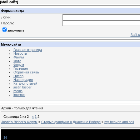
[
Мой сайт
]
Форма входа
Логин:
Пароль:
запомнить
Забыл
Меню сайта
Главная страница
Новости
Файлы
Фото
Форум
Гостевая
Обратная связь
Плеер
Наше радио
Каталог статей
justin bieber
media
internet
Архив - только для чтения
Страница
2
из
2
«
1
2
Justin‛s Bieber‛s Форум
»
Старые фанфики о Джастине Бибере
»
my heaven and hell
my heaven and hell
[
16
]
RussianBieliber
[05.08.2011, 18:13]