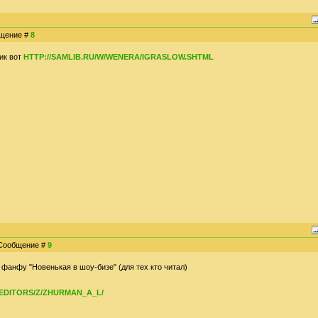
общение #
8
ик вот
HTTP://SAMLIB.RU/W/WENERA/IGRASLOW.SHTML
| Сообщение #
9
у фанфу "Новенькая в шоу-бизе" (для тех кто читал)
/EDITORS/Z/ZHURMAN_A_L/