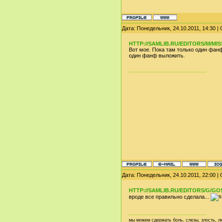
Дата: Понедельник, 24.10.2011, 14:30 
HTTP://SAMLIB.RU/EDITORS/M/MIS
Вот мое. Пока там только один фанф
один фанф выложить.
Дата: Понедельник, 24.10.2011, 22:00 
HTTP://SAMLIB.RU/EDITORS/G/G
вроде все правильно сделала...
мы можем сдержать боль, слезы, злость,