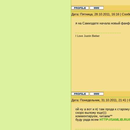
Дата: Пятница, 28.10.2011, 16:16 | Со
я на Самиздате начала новый фанф
I Love Justin Bieber
Дата: Понедельник, 31.10.2011, 21:41 
ой ну а вот и я) там прода к старом
скоро выложу еще)))
комментируем, читаем**
буду рада всем
HTTP://SAMLIB.RU