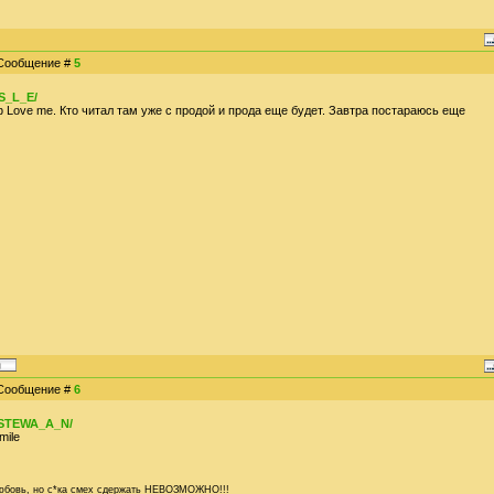
| Сообщение #
5
S_L_E/
 Love me. Кто читал там уже с продой и прода еще будет. Завтра постараюсь еще
| Сообщение #
6
OSTEWA_A_N/
 любовь, но с*ка смех сдержать НЕВОЗМОЖНО!!!