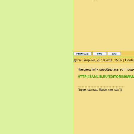
Дата: Вторник, 25.10.2011, 15:07 | Соо
Наконец то! я разобралась вот прод
HTTP://SAMLIB.RU/EDITORS/I/I
Парам пам пам, Парам пам пам:)))