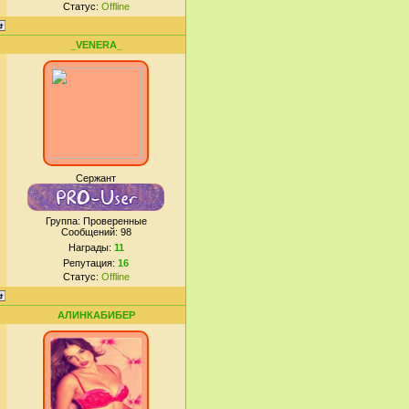
Статус:
Offline
_VENERA_
Сержант
Группа: Проверенные
Сообщений:
98
Награды:
11
Репутация:
16
Статус:
Offline
АЛИНКАБИБЕР