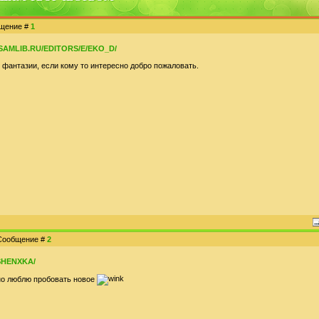
общение #
1
/SAMLIB.RU/EDITORS/E/EKO_D/
 фантазии, если кому то интересно добро пожаловать.
| Сообщение #
2
SHENXKA/
но люблю пробовать новое