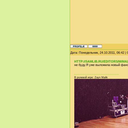
Дата: Понедельник, 24.10.2011, 06:42 
HTTP://SAMLIB.RU/EDITORS/M/M
не буду.Я уже выложила новый фан
В ролевой игре: Zayn Malik