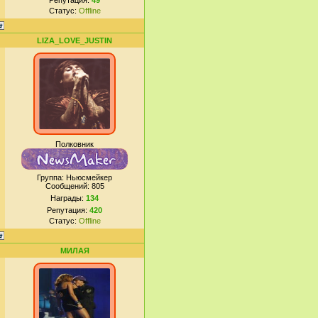
Репутация:
49
Статус:
Offline
LIZA_LOVE_JUSTIN
Полковник
Группа: Ньюсмейкер
Сообщений:
805
Награды:
134
Репутация:
420
Статус:
Offline
МИЛАЯ