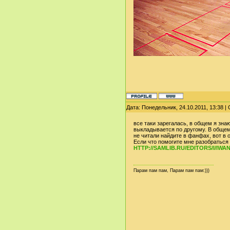
Дата: Понедельник, 24.10.2011, 13:38 
все таки зарегалась, в общем я зна
выкладывается по другому. В общем 
не читали найдите в фанфах, вот в 
Если что помогите мне разобраться 
HTTP://SAMLIB.RU/EDITORS/I/I
Парам пам пам, Парам пам пам:)))