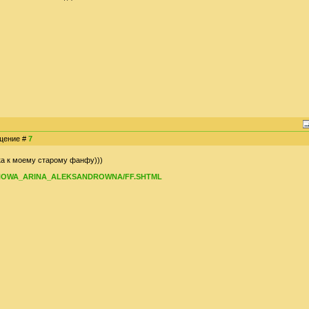
бщение #
7
ка к моему старому фанфу)))
WANOWA_ARINA_ALEKSANDROWNA/FF.SHTML