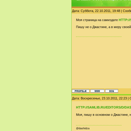
Дата: Суббота, 22.10.2011, 19:48 | Со
Моя страница на самиздате
HTTP:/
Пишу не о Джастине, а в меру своей
Дата: Воскресенье, 23.10.2011, 22:23 
HTTP://SAMLIB.RU/EDITORS/D/DA
Моя, пишу в основном о Джастине, 
@dashidza