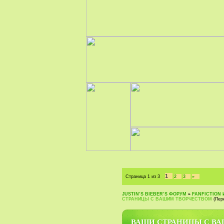
1
Страница
1
из
3
2
3
»
JUSTIN‛S BIEBER‛S ФОРУМ
»
FANFICTION 
СТРАНИЦЫ С ВАШИМ ТВОРЧЕСТВОМ
(Пер
ВАШИ СТРАНИЦЫ С В