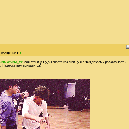
| Сообщение #
3
ALINOWKINA_W/
Моя станица.Ну,вы знаете как я пишу и о чем,поэтому рассказывать
ф.Надеюсь вам понравится)