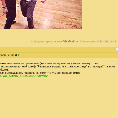
VikaMalina
Сообщение отредактировал
-
Понедельник, 24.10.2011, 06:43
| Сообщение #
4
ю что выложила не правильно (тапками не кидаться) у меня почему то не
если кто читал мой фанф "Разница в возрасте это не преграда" вот продка))) а если
общем.
как выкладывать правильно. Если что у меня псевдоним)))
WANOWA_ARINA_ALEKSANDROWNA/