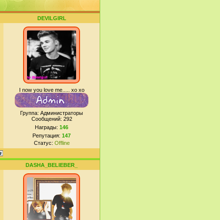
DEVILGIRL
I now you love me..... xo xo
Группа: Администраторы
Сообщений:
292
Награды:
146
Репутация:
147
Статус:
Offline
DASHA_BELIEBER_