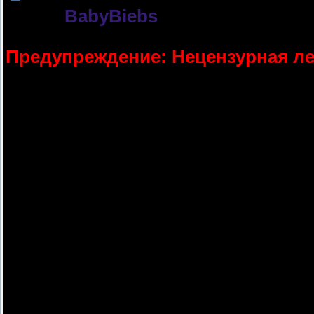
Автор:
BabyBiebs
Название:
Бойся своих желаний.
Предупреждение: Нецензурная ле
Рейтинг: NC-17
Жанр:Романтика, Ангст, Юмор
Размер: Миди
Глава 1 (Бойся своих желаний)
Тусклый свет, некая прохлада. За ок
сейчас в самолете. Все должно было
была улетать отсюда. Это была моя 
был огромнейший переворот для мен
Хорошо, я расскажу вам. Только буд