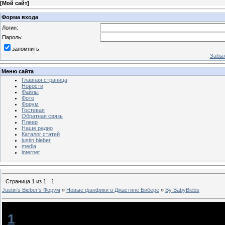
[
Мой сайт
]
Форма входа
Логин:
Пароль:
запомнить
Забыл
Меню сайта
Главная страница
Новости
Файлы
Фото
Форум
Гостевая
Обратная связь
Плеер
Наше радио
Каталог статей
justin bieber
media
internet
Страница
1
из
1
1
Justin‛s Bieber‛s Форум
»
Новые фанфики о Джастине Бибере
»
By BabyBiebs
By BabyBiebs
[
1
]
BabyBiebs
[16.08.2013, 15:28]