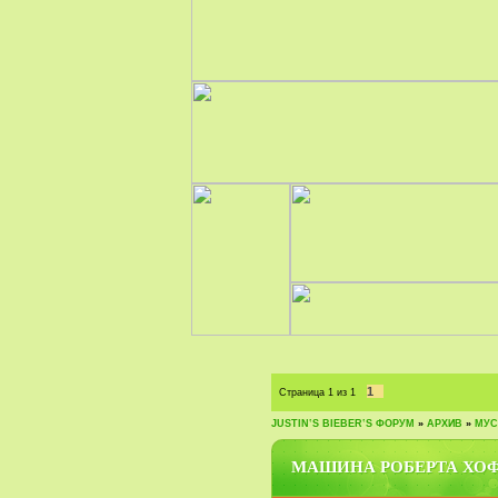
1
Страница
1
из
1
JUSTIN‛S BIEBER‛S ФОРУМ
»
АРХИВ
»
МУС
МАШИНА РОБЕРТА ХО