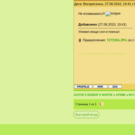
Дата: Воскресенье, 27.06.2010, 19:41 
Не взламывать!!!
Добавлено
(27.06.2010, 19:41)
---------------------------------------------
Уложил вещи сел и поехал
Прикрепления:
7273304.JPG
(44.0
JUSTIN‛S BIEBER‛S ФОРУМ
»
АРХИВ
»
МУС
1
Страница
1
из
1