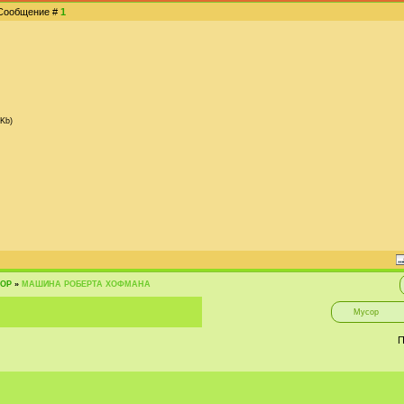
| Сообщение #
1
 Kb)
ОР
»
МАШИНА РОБЕРТА ХОФМАНА
П