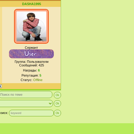
DASHA1995
Сержант
Группа: Пользователи
Сообщений:
425
Награды:
6
Репутация:
5
Статус:
Offline
оиск: