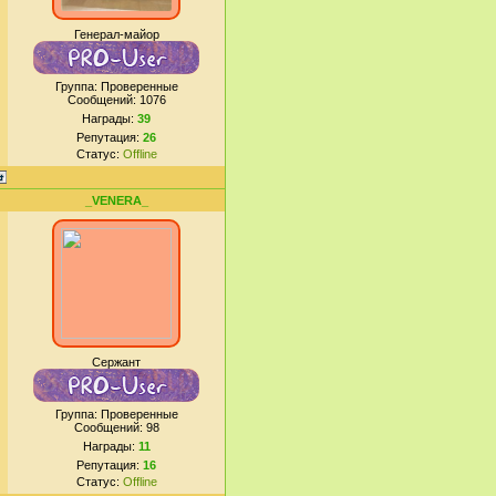
Генерал-майор
Группа: Проверенные
Сообщений:
1076
Награды:
39
Репутация:
26
Статус:
Offline
_VENERA_
Сержант
Группа: Проверенные
Сообщений:
98
Награды:
11
Репутация:
16
Статус:
Offline