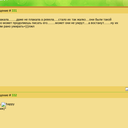
бщение #
331
акала.........даже не плакала а ревела.....стало их так жалко....они были такой
может продолжешь писать его.........может они не умрут.....а востанут........ну их
им рано умирать=)))пжл
бщение #
332
м
ик)*