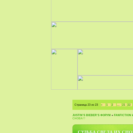
Страница
23
из
23
«
1
2
…
21
22
JUSTIN‛S BIEBER‛S ФОРУМ
»
FANFICTION 
СНОВА♡
СУДЬБА СВЕЛА ИХ СН