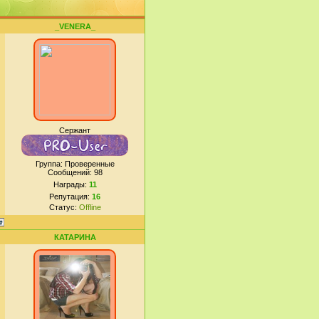
_VENERA_
Сержант
Группа: Проверенные
Сообщений:
98
Награды:
11
Репутация:
16
Статус:
Offline
КАТАРИНА