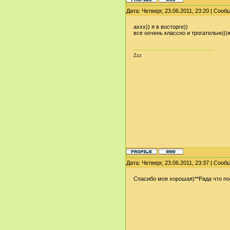
Дата: Четверг, 23.06.2011, 23:20 | Соо
аххх)) я в восторге))
все оочень классно и трогательно)
Zzz
Дата: Четверг, 23.06.2011, 23:37 | Соо
Cпасибо моя хорошая)**Рада что по