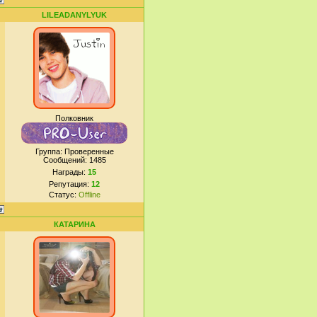
LILEADANYLYUK
Полковник
Группа: Проверенные
Сообщений:
1485
Награды:
15
Репутация:
12
Статус:
Offline
КАТАРИНА