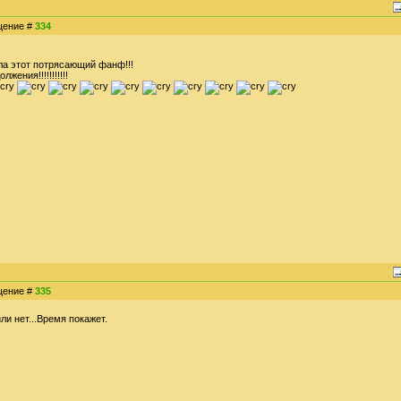
бщение #
334
ла этот потрясающий фанф!!!
ения!!!!!!!!!!!
бщение #
335
ли нет...Время покажет.