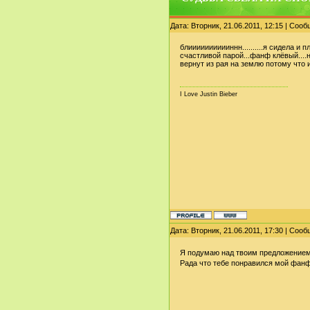
Дата: Вторник, 21.06.2011, 12:15 | Соо
блииииииииииннн..........я сидела и пл
счастливой парой...фанф клёвый....но 
вернут из рая на землю потому что 
I Love Justin Bieber
Дата: Вторник, 21.06.2011, 17:30 | Соо
Я подумаю над твоим предложение
Рада что тебе понравился мой фанф