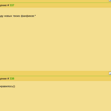
бщение #
337
)жду новых твоих фанфиков:*
бщение #
338
нравилось))