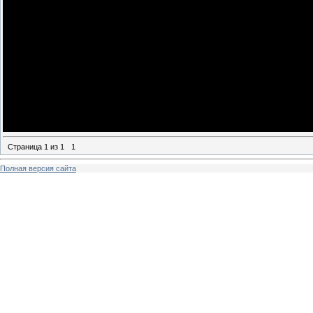
Тетя позвала доктора, он меня осмот
Случилось страшное, мы попали в а
водителем за рулем. Я чудом выжила
не любили пристегивать ремни безоп
больнице...
Вскоре меня выписали, и я переехал
Страница
1
из
1
1
Полная версия сайта