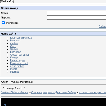
[
Мой сайт
]
Форма входа
Логин:
Пароль:
запомнить
Забыл
Меню сайта
Главная страница
Новости
Файлы
Фото
Форум
Гостевая
Обратная связь
Плеер
Наше радио
Каталог статей
justin bieber
media
internet
Архив - только для чтения
Страница
1
из
1
1
Justin‛s Bieber‛s Форум
»
Старые фанфики о Джастине Бибере
»
«...всего лишь раз ст
«...всего лишь раз столкнувшись взглядом...