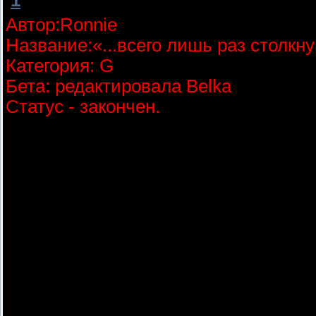
[
1
]
Ronnie
[12.07.2011, 00:44]
Автор:Ronnie
Название:«...всего лишь раз столкну
Категория: G
Бета: редактировала Belka
Статус - закончен.
«...всего лишь раз столкнувшись взг
Один лишь раз всего.
Мы в сердце были где-то рядом, а в 
Слились сердца... и наши губы,
как виноградная лоза.
Я поняла что ТЫ мне НУЖЕН...
всего лишь раз взглянув в глаза...»